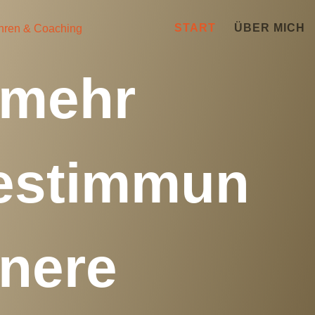
START
ÜBER MICH
 mehr
estimmun
nnere