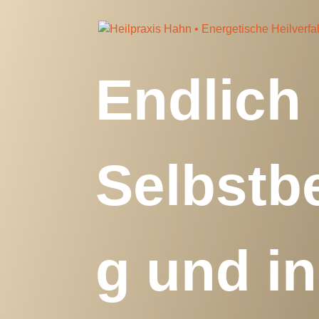
Endlich
Selbstb
g und i