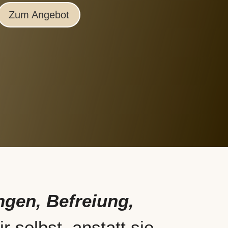
Zum Angebot
gen, Befreiung,
r selbst, anstatt sie